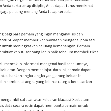
nda serta tetap disiplin, Anda dapat terus menikmati
enjaga peluang menang Anda tetap terbuka.
ng bagi para pemain yang ingin menganalisis dan
Macau 5D dapat memberikan wawasan mengenai pola atau
an untuk meningkatkan peluang kemenangan. Pemain
membuat keputusan yang lebih baik sebelum membeli tiket.
kali mencakup informasi mengenai hasil sebelumnya,
keluaran. Dengan mempelajari data ini, pemain dapat
atau bahkan angka-angka yang jarang keluar. Ini
h kombinasi angka yang lebih strategis berdasarkan
k mengambil catatan atas keluaran Macau 5D sebelum
s data secara rutin dapat membantu pemain untuk