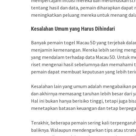
mempertajam intuisi mereka dan merumuskan str
tentang hasil dan data, pemain diharapkan dapat
meningkatkan peluang mereka untuk menang dala
Kesalahan Umum yang Harus Dihindari
Banyak pemain togel Macau 5D yang terjebak dal
menjamin kemenangan. Mereka lebih sering menga
yang mendalam terhadap data Macau 5D. Untuk m
riset mengenai hasil sebelumnya dan memahami t
pemain dapat membuat keputusan yang lebih teri
Kesalahan lain yang umum adalah mengabaikan pe
dan akhirnya memasang taruhan lebih besar dari 
Hal ini bukan hanya berisiko tinggi, tetapi juga b
menetapkan batasan keuangan dan tetap berpegan
Terakhir, beberapa pemain sering kali terpengaru
baliknya. Walaupun mendengarkan tips atau strate