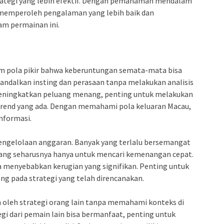
ategi yang lebih efektif. Dengan pemahaman mendalam
 memperoleh pengalaman yang lebih baik dan
m permainan ini.
am pola pikir bahwa keberuntungan semata-mata bisa
ndalkan insting dan perasaan tanpa melakukan analisis
eningkatkan peluang menang, penting untuk melakukan
rend yang ada. Dengan memahami pola keluaran Macau,
nformasi.
ngelolaan anggaran. Banyak yang terlalu bersemangat
yang seharusnya hanya untuk mencari kemenangan cepat.
isa menyebabkan kerugian yang signifikan. Penting untuk
g pada strategi yang telah direncanakan.
h oleh strategi orang lain tanpa memahami konteks di
gi dari pemain lain bisa bermanfaat, penting untuk