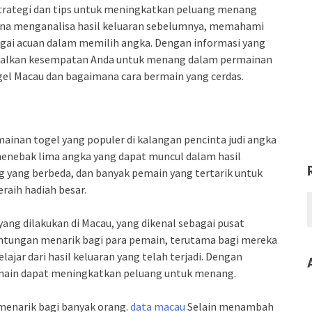
strategi dan tips untuk meningkatkan peluang menang
ana menganalisa hasil keluaran sebelumnya, memahami
gai acuan dalam memilih angka. Dengan informasi yang
imalkan kesempatan Anda untuk menang dalam permainan
Togel Macau dan bagaimana cara bermain yang cerdas.
ainan togel yang populer di kalangan pencinta judi angka
menebak lima angka yang dapat muncul dalam hasil
g yang berbeda, dan banyak pemain yang tertarik untuk
aih hadiah besar.
ang dilakukan di Macau, yang dikenal sebagai pusat
untungan menarik bagi para pemain, terutama bagi mereka
jar dari hasil keluaran yang telah terjadi. Dengan
emain dapat meningkatkan peluang untuk menang.
menarik bagi banyak orang.
data macau
Selain menambah