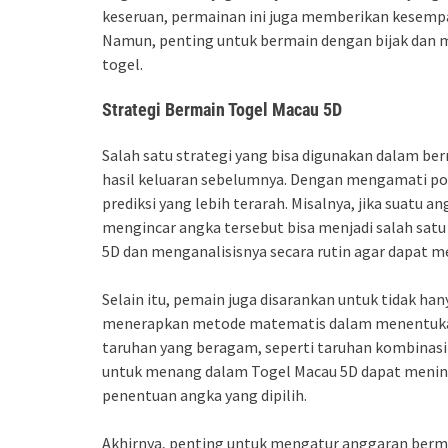
keseruan, permainan ini juga memberikan kesempa
Namun, penting untuk bermain dengan bijak dan m
togel.
Strategi Bermain Togel Macau 5D
Salah satu strategi yang bisa digunakan dalam b
hasil keluaran sebelumnya. Dengan mengamati po
prediksi yang lebih terarah. Misalnya, jika suatu 
mengincar angka tersebut bisa menjadi salah satu
5D dan menganalisisnya secara rutin agar dapat 
Selain itu, pemain juga disarankan untuk tidak h
menerapkan metode matematis dalam menentukan
taruhan yang beragam, seperti taruhan kombinasi
untuk menang dalam Togel Macau 5D dapat mening
penentuan angka yang dipilih.
Akhirnya, penting untuk mengatur anggaran berm