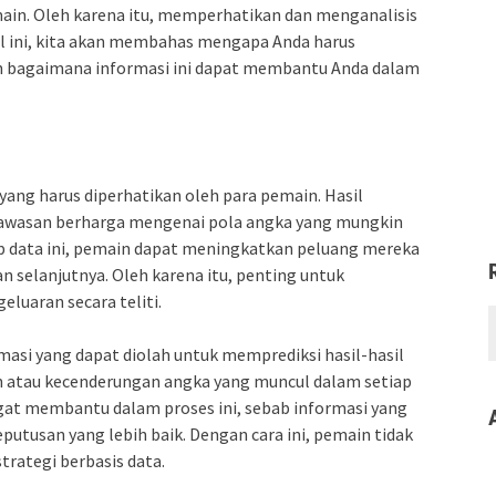
main. Oleh karena itu, memperhatikan dan menganalisis
el ini, kita akan membahas mengapa Anda harus
n bagaimana informasi ini dapat membantu Anda dalam
yang harus diperhatikan oleh para pemain. Hasil
awasan berharga mengenai pola angka yang mungkin
ap data ini, pemain dapat meningkatkan peluang mereka
 selanjutnya. Oleh karena itu, penting untuk
luaran secara teliti.
rmasi yang dapat diolah untuk memprediksi hasil-hasil
n atau kecenderungan angka yang muncul dalam setiap
ngat membantu dalam proses ini, sebab informasi yang
utusan yang lebih baik. Dengan cara ini, pemain tidak
rategi berbasis data.