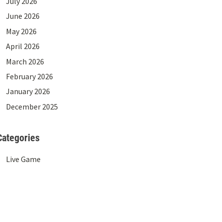
July 2026
June 2026
May 2026
April 2026
March 2026
February 2026
January 2026
December 2025
Categories
Live Game