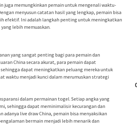
utin juga memungkinkan pemain untuk mengenali waktu-
 Dengan menyusun catatan hasil yang lengkap, pemain bisa
 efektif. Ini adalah langkah penting untuk meningkatkan
l yang lebih memuaskan.
ranan yang sangat penting bagi para pemain dan
aran China secara akurat, para pemain dapat
, sehingga dapat meningkatkan peluang mereka untuk
at waktu menjadi kunci dalam merumuskan strategi
ansparansi dalam permainan togel. Setiap angka yang
esmi, sehingga dapat meminimalisir kecurangan dan
n adanya live draw China, pemain bisa menyaksikan
engalaman bermain menjadi lebih menarik dan