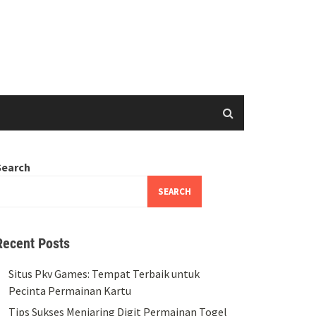
Search
SEARCH
Recent Posts
Situs Pkv Games: Tempat Terbaik untuk
Pecinta Permainan Kartu
Tips Sukses Menjaring Digit Permainan Togel