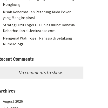
Hongkong
Kisah Keberhasilan Petarung Kuda Poker
yang Menginspirasi
Strategi Jitu Togel Di Dunia Online: Rahasia
Keberhasilan di Jeniustoto.com
Mengenal Wali Togel: Rahasia di Belakang
Numerologi
Recent Comments
No comments to show.
Archives
August 2026