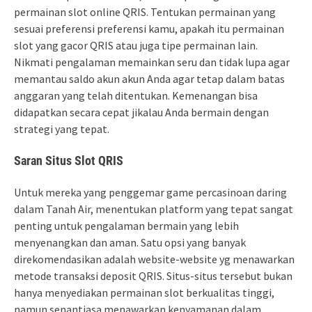
permainan slot online QRIS. Tentukan permainan yang
sesuai preferensi preferensi kamu, apakah itu permainan
slot yang gacor QRIS atau juga tipe permainan lain.
Nikmati pengalaman memainkan seru dan tidak lupa agar
memantau saldo akun akun Anda agar tetap dalam batas
anggaran yang telah ditentukan. Kemenangan bisa
didapatkan secara cepat jikalau Anda bermain dengan
strategi yang tepat.
Saran Situs Slot QRIS
Untuk mereka yang penggemar game percasinoan daring
dalam Tanah Air, menentukan platform yang tepat sangat
penting untuk pengalaman bermain yang lebih
menyenangkan dan aman. Satu opsi yang banyak
direkomendasikan adalah website-website yg menawarkan
metode transaksi deposit QRIS. Situs-situs tersebut bukan
hanya menyediakan permainan slot berkualitas tinggi,
namun senantiasa menawarkan kenyamanan dalam