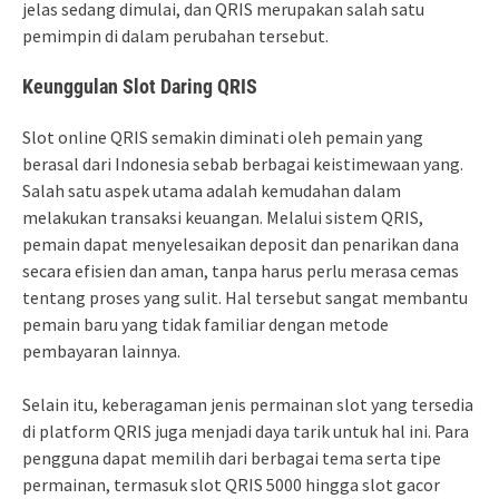
jelas sedang dimulai, dan QRIS merupakan salah satu
pemimpin di dalam perubahan tersebut.
Keunggulan Slot Daring QRIS
Slot online QRIS semakin diminati oleh pemain yang
berasal dari Indonesia sebab berbagai keistimewaan yang.
Salah satu aspek utama adalah kemudahan dalam
melakukan transaksi keuangan. Melalui sistem QRIS,
pemain dapat menyelesaikan deposit dan penarikan dana
secara efisien dan aman, tanpa harus perlu merasa cemas
tentang proses yang sulit. Hal tersebut sangat membantu
pemain baru yang tidak familiar dengan metode
pembayaran lainnya.
Selain itu, keberagaman jenis permainan slot yang tersedia
di platform QRIS juga menjadi daya tarik untuk hal ini. Para
pengguna dapat memilih dari berbagai tema serta tipe
permainan, termasuk slot QRIS 5000 hingga slot gacor