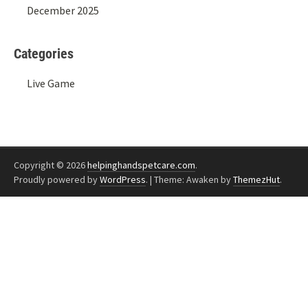
December 2025
Categories
Live Game
Copyright © 2026
helpinghandspetcare.com
.
Proudly powered by
WordPress
.
|
Theme: Awaken by
ThemezHut
.