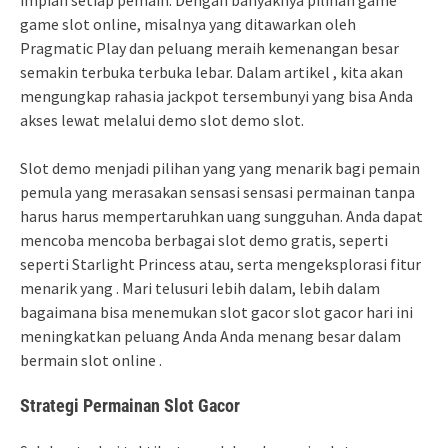
impian setiap pemain. Dengan banyaknya pilihan game
game slot online, misalnya yang ditawarkan oleh
Pragmatic Play dan peluang meraih kemenangan besar
semakin terbuka terbuka lebar. Dalam artikel , kita akan
mengungkap rahasia jackpot tersembunyi yang bisa Anda
akses lewat melalui demo slot demo slot.
Slot demo menjadi pilihan yang yang menarik bagi pemain
pemula yang merasakan sensasi sensasi permainan tanpa
harus harus mempertaruhkan uang sungguhan. Anda dapat
mencoba mencoba berbagai slot demo gratis, seperti
seperti Starlight Princess atau, serta mengeksplorasi fitur
menarik yang . Mari telusuri lebih dalam, lebih dalam
bagaimana bisa menemukan slot gacor slot gacor hari ini
meningkatkan peluang Anda Anda menang besar dalam
bermain slot online .
Strategi Permainan Slot Gacor