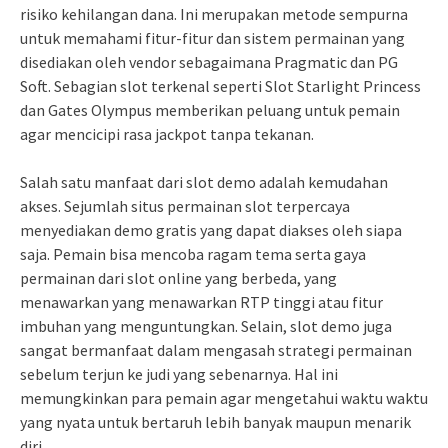
risiko kehilangan dana. Ini merupakan metode sempurna
untuk memahami fitur-fitur dan sistem permainan yang
disediakan oleh vendor sebagaimana Pragmatic dan PG
Soft. Sebagian slot terkenal seperti Slot Starlight Princess
dan Gates Olympus memberikan peluang untuk pemain
agar mencicipi rasa jackpot tanpa tekanan.
Salah satu manfaat dari slot demo adalah kemudahan
akses. Sejumlah situs permainan slot terpercaya
menyediakan demo gratis yang dapat diakses oleh siapa
saja. Pemain bisa mencoba ragam tema serta gaya
permainan dari slot online yang berbeda, yang
menawarkan yang menawarkan RTP tinggi atau fitur
imbuhan yang menguntungkan. Selain, slot demo juga
sangat bermanfaat dalam mengasah strategi permainan
sebelum terjun ke judi yang sebenarnya. Hal ini
memungkinkan para pemain agar mengetahui waktu waktu
yang nyata untuk bertaruh lebih banyak maupun menarik
diri.