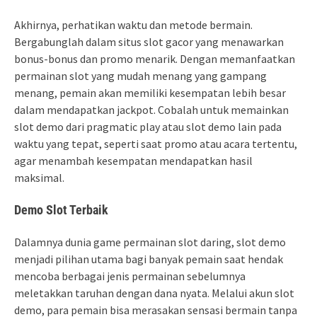
Akhirnya, perhatikan waktu dan metode bermain.
Bergabunglah dalam situs slot gacor yang menawarkan
bonus-bonus dan promo menarik. Dengan memanfaatkan
permainan slot yang mudah menang yang gampang
menang, pemain akan memiliki kesempatan lebih besar
dalam mendapatkan jackpot. Cobalah untuk memainkan
slot demo dari pragmatic play atau slot demo lain pada
waktu yang tepat, seperti saat promo atau acara tertentu,
agar menambah kesempatan mendapatkan hasil
maksimal.
Demo Slot Terbaik
Dalamnya dunia game permainan slot daring, slot demo
menjadi pilihan utama bagi banyak pemain saat hendak
mencoba berbagai jenis permainan sebelumnya
meletakkan taruhan dengan dana nyata. Melalui akun slot
demo, para pemain bisa merasakan sensasi bermain tanpa