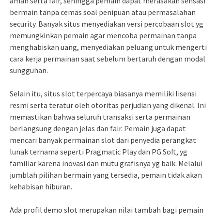
aman serta fair, sehingga pemain dapat merasakan sensasi
bermain tanpa cemas soal penipuan atau permasalahan
security. Banyak situs menyediakan versi percobaan slot yg
memungkinkan pemain agar mencoba permainan tanpa
menghabiskan uang, menyediakan peluang untuk mengerti
cara kerja permainan saat sebelum bertaruh dengan modal
sungguhan.
Selain itu, situs slot terpercaya biasanya memiliki lisensi
resmi serta teratur oleh otoritas perjudian yang dikenal. Ini
memastikan bahwa seluruh transaksi serta permainan
berlangsung dengan jelas dan fair. Pemain juga dapat
mencari banyak permainan slot dari penyedia perangkat
lunak ternama seperti Pragmatic Play dan PG Soft, yg
familiar karena inovasi dan mutu grafisnya yg baik. Melalui
jumblah pilihan bermain yang tersedia, pemain tidak akan
kehabisan hiburan.
Ada profil demo slot merupakan nilai tambah bagi pemain