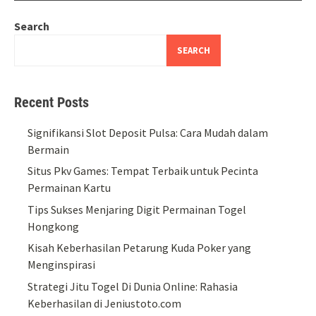
Search
SEARCH
Recent Posts
Signifikansi Slot Deposit Pulsa: Cara Mudah dalam
Bermain
Situs Pkv Games: Tempat Terbaik untuk Pecinta
Permainan Kartu
Tips Sukses Menjaring Digit Permainan Togel
Hongkong
Kisah Keberhasilan Petarung Kuda Poker yang
Menginspirasi
Strategi Jitu Togel Di Dunia Online: Rahasia
Keberhasilan di Jeniustoto.com