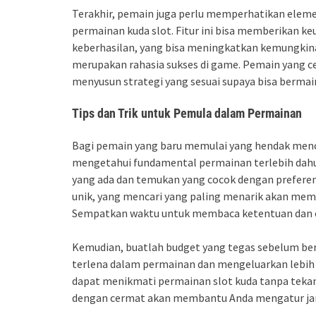
Terakhir, pemain juga perlu memperhatikan elem
permainan kuda slot. Fitur ini bisa memberikan k
keberhasilan, yang bisa meningkatkan kemungkin
merupakan rahasia sukses di game. Pemain yang c
menyusun strategi yang sesuai supaya bisa berma
Tips dan Trik untuk Pemula dalam Permainan
Bagi pemain yang baru memulai yang hendak menco
mengetahui fundamental permainan terlebih dahul
yang ada dan temukan yang cocok dengan preferen
unik, yang mencari yang paling menarik akan m
Sempatkan waktu untuk membaca ketentuan dan 
Kemudian, buatlah budget yang tegas sebelum ber
terlena dalam permainan dan mengeluarkan lebih
dapat menikmati permainan slot kuda tanpa tekana
dengan cermat akan membantu Anda mengatur jam d