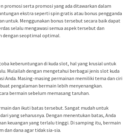
en promosi serta promosi yang ada ditawarkan dalam
euntungan ekstra seperti spin gratis atau bonus pengganda
an untuk. Menggunakan bonus tersebut secara baik dapat
erdas selalu mengawasi semua aspek tersebut dan
in dengan seoptimal optimal.
ba keberuntungan di kuda slot, hal yang krusial untuk
u. Mulailah dengan mengetahui berbagai jenis slot kuda
si Anda. Masing-masing permainan memiliki tema dan ciri
embuat pengalaman bermain lebih menyenangkan.
cara bermain sebelum memasang taruhan.
main dan ikuti batas tersebut. Sangat mudah untuk
 dari yang seharusnya. Dengan menentukan batas, Anda
n keuangan yang terlalu tinggi. Di samping itu, bermain
an dana agar tidak sia-sia.