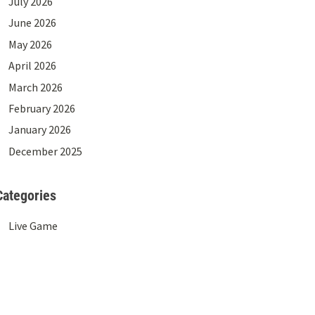
July 2026
June 2026
May 2026
April 2026
March 2026
February 2026
January 2026
December 2025
Categories
Live Game