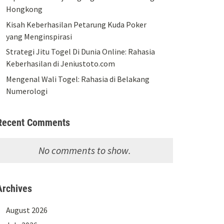
Hongkong
Kisah Keberhasilan Petarung Kuda Poker
yang Menginspirasi
Strategi Jitu Togel Di Dunia Online: Rahasia
Keberhasilan di Jeniustoto.com
Mengenal Wali Togel: Rahasia di Belakang
Numerologi
Recent Comments
No comments to show.
Archives
August 2026