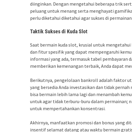
diinginkan. Dengan mengetahui beberapa trik sert
peluang untuk menang serta menghayati gamifikas
perlu diketahui diketahui agar sukses di permainan
Taktik Sukses di Kuda Slot
Saat bermain kuda slot, krusial untuk mengetahui 
dan fitur spesifik yang dapat mempengaruhi kem
informasi yang ada, termasuk tabel pembayaran d
memberikan kemenangan terbaik, Anda dapat meng
Berikutnya, pengelolaan bankroll adalah faktor
yang bersedia Anda investasikan dan tidak perna
bisa bermain lebih lama lagi dan menambah kemu
untuk agar tidak terburu-buru dalam permainan; 
untuk mempertahankan konsentrasi.
Akhirnya, manfaatkan promosi dan bonus yang dita
insentif selamat datang atau waktu bermain gra