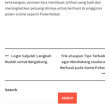
ketenangan, pemain bisa membuat pilihan yang baik dan
meningkatkan peluang dirinya untuk berhasil di pinggiran
poker online seperti Pokerhebat.
Post
Login Salju4d: Langkah
Trik ataupun Tips Terbaik
navigation
Mudah untuk Bergabung
agar Mendukung saudara
Berhasil pada Game Poker
Search
SEARCH