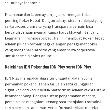
seluruhnya Indonesia.
Keamanan dan kepercayaan juga ikut menjadi fokus
penting Poker Hebat. Dengan adanya sistem enkripsi yang
serta proses transaksi yang transparan, pemain bisa
bertaruh dengan nyaman tanpa harus khawatir tentang
keamanan informasi pribadi. Hal ini membuat Poker Hebat
adalah pilihan terbaik bagi kalangan penggemar poker
yang mengenai platform yang aman serta terpercaya
untuk bermain poker online.
Kelebihan IDN Poker dan IDN Play serta IDN Play
IDN Play merupakan dua situs unggulan dalam dunia
permainan poker di Tanah Air. Salah satu keunggulan
signifikan dari kedua kedua platform ini adalah yakni sistem
keamanan yang. Dengan sistem pengamanan modern,
pemain bisa mengalami tenang saat menjalani transaksi
serta bermain tanpa was-was informasi pribadi mereka