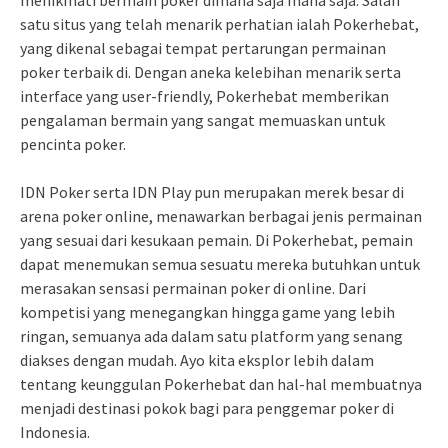
menikmati bermain poker dimana saja mana saja. Salah
satu situs yang telah menarik perhatian ialah Pokerhebat,
yang dikenal sebagai tempat pertarungan permainan
poker terbaik di. Dengan aneka kelebihan menarik serta
interface yang user-friendly, Pokerhebat memberikan
pengalaman bermain yang sangat memuaskan untuk
pencinta poker.
IDN Poker serta IDN Play pun merupakan merek besar di
arena poker online, menawarkan berbagai jenis permainan
yang sesuai dari kesukaan pemain. Di Pokerhebat, pemain
dapat menemukan semua sesuatu mereka butuhkan untuk
merasakan sensasi permainan poker di online. Dari
kompetisi yang menegangkan hingga game yang lebih
ringan, semuanya ada dalam satu platform yang senang
diakses dengan mudah. Ayo kita eksplor lebih dalam
tentang keunggulan Pokerhebat dan hal-hal membuatnya
menjadi destinasi pokok bagi para penggemar poker di
Indonesia.