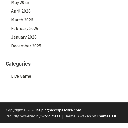
May 2026
April 2026
March 2026
February 2026
January 2026
December 2025
Categories
Live Game
Copyright © 2026
helpinghandspetcare.com
.
Proudly powered by
WordPress
.
|
Theme: Awaken by
ThemezHut
.