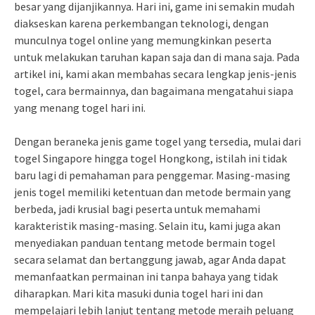
besar yang dijanjikannya. Hari ini, game ini semakin mudah
diakseskan karena perkembangan teknologi, dengan
munculnya togel online yang memungkinkan peserta
untuk melakukan taruhan kapan saja dan di mana saja. Pada
artikel ini, kami akan membahas secara lengkap jenis-jenis
togel, cara bermainnya, dan bagaimana mengatahui siapa
yang menang togel hari ini.
Dengan beraneka jenis game togel yang tersedia, mulai dari
togel Singapore hingga togel Hongkong, istilah ini tidak
baru lagi di pemahaman para penggemar. Masing-masing
jenis togel memiliki ketentuan dan metode bermain yang
berbeda, jadi krusial bagi peserta untuk memahami
karakteristik masing-masing. Selain itu, kami juga akan
menyediakan panduan tentang metode bermain togel
secara selamat dan bertanggung jawab, agar Anda dapat
memanfaatkan permainan ini tanpa bahaya yang tidak
diharapkan. Mari kita masuki dunia togel hari ini dan
mempelajari lebih lanjut tentang metode meraih peluang