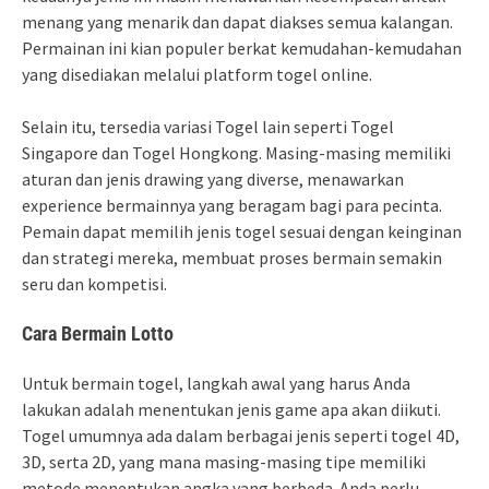
menang yang menarik dan dapat diakses semua kalangan.
Permainan ini kian populer berkat kemudahan-kemudahan
yang disediakan melalui platform togel online.
Selain itu, tersedia variasi Togel lain seperti Togel
Singapore dan Togel Hongkong. Masing-masing memiliki
aturan dan jenis drawing yang diverse, menawarkan
experience bermainnya yang beragam bagi para pecinta.
Pemain dapat memilih jenis togel sesuai dengan keinginan
dan strategi mereka, membuat proses bermain semakin
seru dan kompetisi.
Cara Bermain Lotto
Untuk bermain togel, langkah awal yang harus Anda
lakukan adalah menentukan jenis game apa akan diikuti.
Togel umumnya ada dalam berbagai jenis seperti togel 4D,
3D, serta 2D, yang mana masing-masing tipe memiliki
metode menentukan angka yang berbeda. Anda perlu