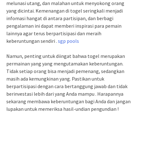
melunasi utang, dan malahan untuk menyokong orang
yang dicintai. Kemenangan di togel seringkali menjadi
infomasi hangat di antara partisipan, dan berbagi
pengalaman ini dapat memberi inspirasi para pemain
lainnya agar terus berpartisipasi dan meraih
keberuntungan sendiri .
sgp pools
Namun, penting untuk diingat bahwa togel merupakan
permainan yang yang mengutamakan keberuntungan.
Tidak setiap orang bisa menjadi pemenang, sedangkan
masih ada kemungkinan yang. Pastikan untuk
berpartisipasi dengan cara bertanggung jawab dan tidak
berinvestasi lebih dari yang Anda mampu . Harapannya
sekarang membawa keberuntungan bagi Anda dan jangan
lupakan untuk memeriksa hasil-undian pengundian !