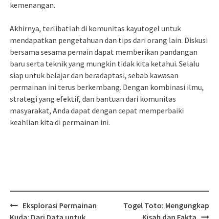
kemenangan.
Akhirnya, terlibatlah di komunitas kayutogel untuk
mendapatkan pengetahuan dan tips dari orang lain. Diskusi
bersama sesama pemain dapat memberikan pandangan
baru serta teknik yang mungkin tidak kita ketahui. Selalu
siap untuk belajar dan beradaptasi, sebab kawasan
permainan ini terus berkembang. Dengan kombinasi ilmu,
strategi yang efektif, dan bantuan dari komunitas
masyarakat, Anda dapat dengan cepat memperbaiki
keahlian kita di permainan ini.
Post
Eksplorasi Permainan
Togel Toto: Mengungkap
navigation
Kuda: Dari Data untuk
Kisah dan Fakta