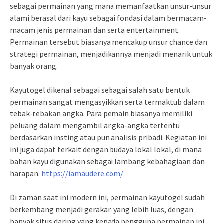
sebagai permainan yang mana memanfaatkan unsur-unsur
alami berasal dari kayu sebagai fondasi dalam bermacam-
macam jenis permainan dan serta entertainment.
Permainan tersebut biasanya mencakup unsur chance dan
strategi permainan, menjadikannya menjadi menarik untuk
banyak orang.
Kayutogel dikenal sebagai sebagai salah satu bentuk
permainan sangat mengasyikkan serta termaktub dalam
tebak-tebakan angka. Para pemain biasanya memiliki
peluang dalam mengambil angka-angka tertentu
berdasarkan insting atau pun analisis pribadi. Kegiatan ini
ini juga dapat terkait dengan budaya lokal lokal, di mana
bahan kayu digunakan sebagai lambang kebahagiaan dan
harapan.
https://iamaudere.com/
Di zaman saat ini modern ini, permainan kayutogel sudah
berkembang menjadi gerakan yang lebih luas, dengan
banyak situs daring yang kepada pengguna permainan ini