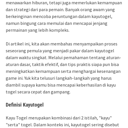
menawarkan hiburan, tetapi juga memerlukan kemampuan
dan strategi dari para pemain. Banyak orang awam yang
berkeinginan mencoba peruntungan dalam kayutogel,
namun bingung cara memulai dan mencapai jenjang
permainan yang lebih kompleks.
Di artikel ini, kita akan membahas menyampaikan proses
seseorang pemula yang menjadi pakar dalam kayutogel
dalam waktu singkat. Melalui pemahaman tentang aturan-
aturan dasar, taktik efektif, dan tips praktis siapa pun bisa
meningkatkan kemampuan serta menghargai kesenangan
game ini. Yuk kita telusuri langkah-langkah yang harus
diambil supaya kamu bisa mencapai keberhasilan di kayu
togel secara cepat dan gampang.
Definisi Kayutogel
Kayu Togel merupakan kombinasi dari 2 istilah, "kayu"
"serta" togel. Dalam konteks ini, kayutogel sering disebut