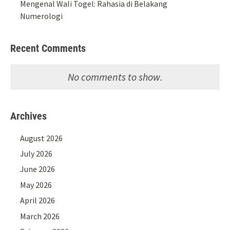
Mengenal Wali Togel: Rahasia di Belakang
Numerologi
Recent Comments
No comments to show.
Archives
August 2026
July 2026
June 2026
May 2026
April 2026
March 2026