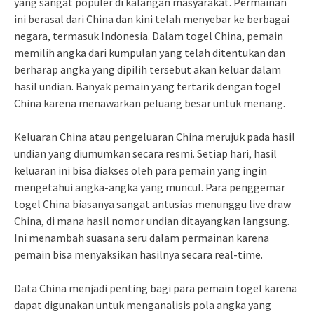
yang sangat populer di kalangan masyarakat. Permainan
ini berasal dari China dan kini telah menyebar ke berbagai
negara, termasuk Indonesia. Dalam togel China, pemain
memilih angka dari kumpulan yang telah ditentukan dan
berharap angka yang dipilih tersebut akan keluar dalam
hasil undian. Banyak pemain yang tertarik dengan togel
China karena menawarkan peluang besar untuk menang.
Keluaran China atau pengeluaran China merujuk pada hasil
undian yang diumumkan secara resmi. Setiap hari, hasil
keluaran ini bisa diakses oleh para pemain yang ingin
mengetahui angka-angka yang muncul. Para penggemar
togel China biasanya sangat antusias menunggu live draw
China, di mana hasil nomor undian ditayangkan langsung.
Ini menambah suasana seru dalam permainan karena
pemain bisa menyaksikan hasilnya secara real-time.
Data China menjadi penting bagi para pemain togel karena
dapat digunakan untuk menganalisis pola angka yang