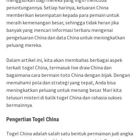
menggiurkan bagi mereka yang ingin mencoba
peruntungannya. Setiap harinya, keluaran China
memberikan kesempatan kepada para pemain untuk
meraih kemenangan besar, sehingga tidak heran jika
banyak yang mencari informasi terbaru mengenai
pengeluaran China dan data China untuk meningkatkan
peluang mereka.
Dalam artikel ini, kita akan membahas berbagai aspek
terkait togel China, termasuk live draw China dan
bagaimana cara bermain toto China dengan bijak. Dengan
memahami pola dan strategi yang tepat, Anda bisa
meningkatkan peluang untuk menang besar. Mari kita
telusuri misteri di balik togel China dan rahasia sukses
bermainnya.
Pengertian Togel China
Togel China adalah salah satu bentuk permainan judi angka