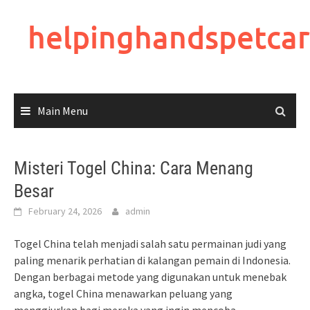
Skip
to
helpinghandspetca
content
Main Menu
Misteri Togel China: Cara Menang
Besar
February 24, 2026
admin
Togel China telah menjadi salah satu permainan judi yang
paling menarik perhatian di kalangan pemain di Indonesia.
Dengan berbagai metode yang digunakan untuk menebak
angka, togel China menawarkan peluang yang