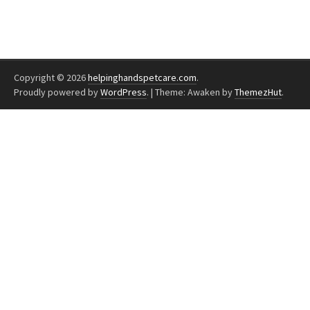
Copyright © 2026
helpinghandspetcare.com
.
Proudly powered by
WordPress
.
|
Theme: Awaken by
ThemezHut
.