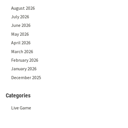
August 2026
July 2026
June 2026
May 2026
April 2026
March 2026
February 2026
January 2026
December 2025
Categories
Live Game