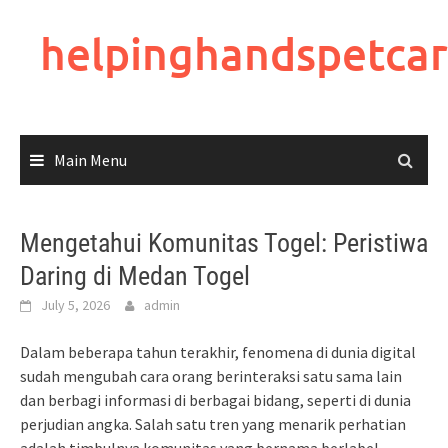
Skip
to
helpinghandspetca
content
Main Menu
Mengetahui Komunitas Togel: Peristiwa
Daring di Medan Togel
July 5, 2026
admin
Dalam beberapa tahun terakhir, fenomena di dunia digital
sudah mengubah cara orang berinteraksi satu sama lain
dan berbagi informasi di berbagai bidang, seperti di dunia
perjudian angka. Salah satu tren yang menarik perhatian