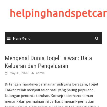
Skip
to
helpinghandspetca
content
Main Menu
Mengenal Dunia Togel Taiwan: Data
Keluaran dan Pengeluaran
May 31, 2026
admin
Di tengah maraknya permainan judi yang beragam, Togel
Taiwan telah menjadi salah satu yang paling populer di
kalangan pencinta taruhan. Konsep sederhana namun
menarik dari permainan ini berhasil menarik perhatian