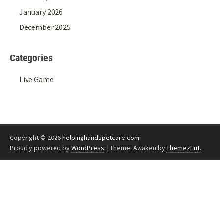
January 2026
December 2025
Categories
Live Game
Copyright © 2026
helpinghandspetcare.com
.
Proudly powered by
WordPress
.
|
Theme: Awaken by
ThemezHut
.