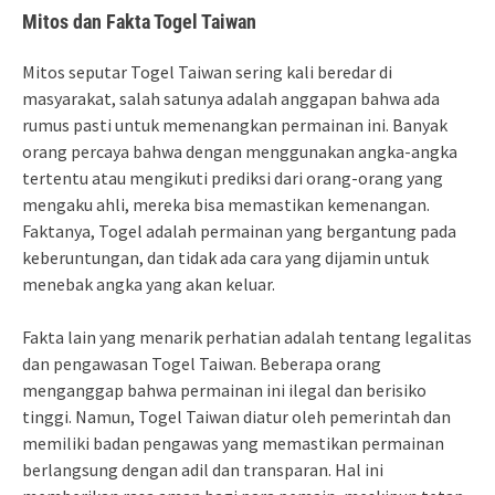
Mitos dan Fakta Togel Taiwan
Mitos seputar Togel Taiwan sering kali beredar di
masyarakat, salah satunya adalah anggapan bahwa ada
rumus pasti untuk memenangkan permainan ini. Banyak
orang percaya bahwa dengan menggunakan angka-angka
tertentu atau mengikuti prediksi dari orang-orang yang
mengaku ahli, mereka bisa memastikan kemenangan.
Faktanya, Togel adalah permainan yang bergantung pada
keberuntungan, dan tidak ada cara yang dijamin untuk
menebak angka yang akan keluar.
Fakta lain yang menarik perhatian adalah tentang legalitas
dan pengawasan Togel Taiwan. Beberapa orang
menganggap bahwa permainan ini ilegal dan berisiko
tinggi. Namun, Togel Taiwan diatur oleh pemerintah dan
memiliki badan pengawas yang memastikan permainan
berlangsung dengan adil dan transparan. Hal ini