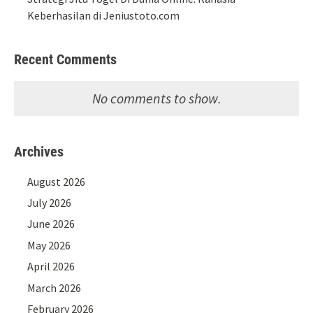
Keberhasilan di Jeniustoto.com
Recent Comments
No comments to show.
Archives
August 2026
July 2026
June 2026
May 2026
April 2026
March 2026
February 2026