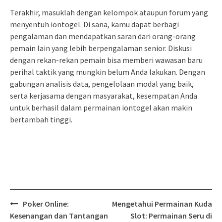
Terakhir, masuklah dengan kelompok ataupun forum yang
menyentuh iontogel. Di sana, kamu dapat berbagi
pengalaman dan mendapatkan saran dari orang-orang
pemain lain yang lebih berpengalaman senior. Diskusi
dengan rekan-rekan pemain bisa memberi wawasan baru
perihal taktik yang mungkin belum Anda lakukan. Dengan
gabungan analisis data, pengelolaan modal yang baik,
serta kerjasama dengan masyarakat, kesempatan Anda
untuk berhasil dalam permainan iontogel akan makin
bertambah tinggi.
Post
Poker Online:
Mengetahui Permainan Kuda
navigation
Kesenangan dan Tantangan
Slot: Permainan Seru di