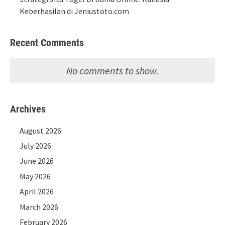
Keberhasilan di Jeniustoto.com
Recent Comments
No comments to show.
Archives
August 2026
July 2026
June 2026
May 2026
April 2026
March 2026
February 2026