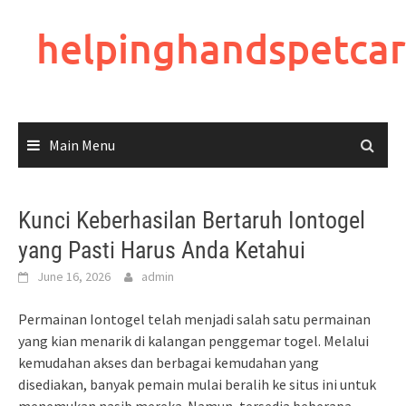
Skip
to
helpinghandspetca
content
Main Menu
Kunci Keberhasilan Bertaruh Iontogel
yang Pasti Harus Anda Ketahui
June 16, 2026
admin
Permainan Iontogel telah menjadi salah satu permainan
yang kian menarik di kalangan penggemar togel. Melalui
kemudahan akses dan berbagai kemudahan yang
disediakan, banyak pemain mulai beralih ke situs ini untuk