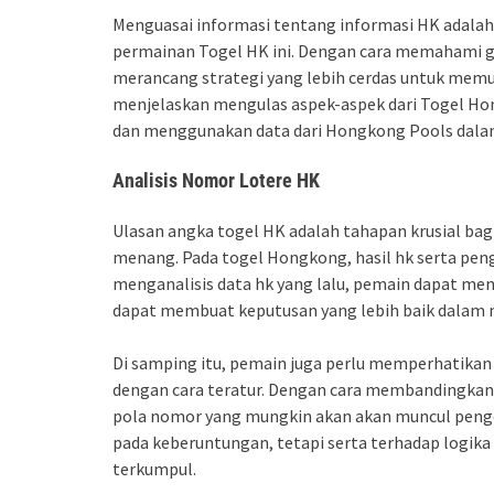
Menguasai informasi tentang informasi HK adala
permainan Togel HK ini. Dengan cara memahami ga
merancang strategi yang lebih cerdas untuk memut
menjelaskan mengulas aspek-aspek dari Togel H
dan menggunakan data dari Hongkong Pools dal
Analisis Nomor Lotere HK
Ulasan angka togel HK adalah tahapan krusial b
menang. Pada togel Hongkong, hasil hk serta peng
menganalisis data hk yang lalu, pemain dapat men
dapat membuat keputusan yang lebih baik dalam
Di samping itu, pemain juga perlu memperhatikan h
dengan cara teratur. Dengan cara membandingkan 
pola nomor yang mungkin akan akan muncul pengelu
pada keberuntungan, tetapi serta terhadap logika
terkumpul.