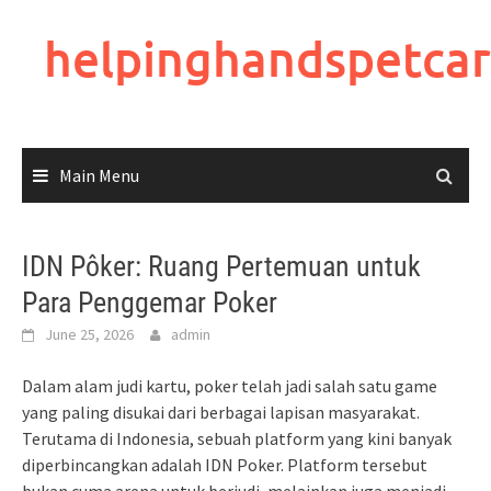
Skip
to
helpinghandspetca
content
Main Menu
IDN Pôker: Ruang Pertemuan untuk
Para Penggemar Poker
June 25, 2026
admin
Dalam alam judi kartu, poker telah jadi salah satu game
yang paling disukai dari berbagai lapisan masyarakat.
Terutama di Indonesia, sebuah platform yang kini banyak
diperbincangkan adalah IDN Poker. Platform tersebut