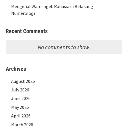
Mengenal Wali Togel: Rahasia di Belakang
Numerologi
Recent Comments
No comments to show.
Archives
August 2026
July 2026
June 2026
May 2026
April 2026
March 2026