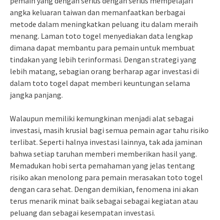
pemain yang dengan serius dengan serius mempelajari
angka keluaran taiwan dan memanfaatkan berbagai
metode dalam meningkatkan peluang itu dalam meraih
menang. Laman toto togel menyediakan data lengkap
dimana dapat membantu para pemain untuk membuat
tindakan yang lebih terinformasi. Dengan strategi yang
lebih matang, sebagian orang berharap agar investasi di
dalam toto togel dapat memberi keuntungan selama
jangka panjang.
Walaupun memiliki kemungkinan menjadi alat sebagai
investasi, masih krusial bagi semua pemain agar tahu risiko
terlibat. Seperti halnya investasi lainnya, tak ada jaminan
bahwa setiap taruhan memberi memberikan hasil yang.
Memadukan hobi serta pemahaman yang jelas tentang
risiko akan menolong para pemain merasakan toto togel
dengan cara sehat. Dengan demikian, fenomena ini akan
terus menarik minat baik sebagai sebagai kegiatan atau
peluang dan sebagai kesempatan investasi.