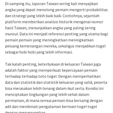
Di samping itu, laporan Taiwan sering kali menyajikan
angka yang dapat menolong pemain mengerti probabilitas
dan strategi yang lebih baik baik. Contohnya, sejumlah
platform memberikan analisis historik mengenai nomor
hasil Taiwan, menunjukkan angka yang paling sering
muncul. Data ini menjadi referensi penting yang utama bagi
pemain pemain yang meningkatkan meningkatkan
peluang kemenangan mereka, sekaligus menjadikan togel
sebagai hobi hobi yang lebih informasi.
Tak kalah penting, keterbukaan di keluaran Taiwan juga
adalah faktor yang memperkuat kepercayaan pemain
terhadap terhadap toto togel. Dengan memperhatikan
data dan statistik dan statistik keluaran yang valid, peserta
bisa merasakan lebih tenang dalam ikut serta. Kondisi ini
menciptakan lingkungan yang lebih sehat dalam
permainan, di mana semua pemain bisa bersaing dengan
adil dan menikmati pengalaman bermain togel togel
dengan menyenangkan.