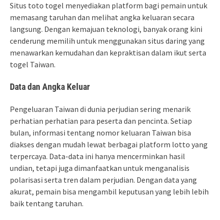
Situs toto togel menyediakan platform bagi pemain untuk
memasang taruhan dan melihat angka keluaran secara
langsung. Dengan kemajuan teknologi, banyak orang kini
cenderung memilih untuk menggunakan situs daring yang
menawarkan kemudahan dan kepraktisan dalam ikut serta
togel Taiwan.
Data dan Angka Keluar
Pengeluaran Taiwan di dunia perjudian sering menarik
perhatian perhatian para peserta dan pencinta. Setiap
bulan, informasi tentang nomor keluaran Taiwan bisa
diakses dengan mudah lewat berbagai platform lotto yang
terpercaya. Data-data ini hanya mencerminkan hasil
undian, tetapi juga dimanfaatkan untuk menganalisis
polarisasi serta tren dalam perjudian. Dengan data yang
akurat, pemain bisa mengambil keputusan yang lebih lebih
baik tentang taruhan.