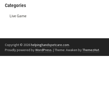
Categories
Live Game
Copyright © 2026
helpinghandspetcare.com
.
Proudly powered by
WordPress
.
|
Theme: Awaken by
ThemezHut
.