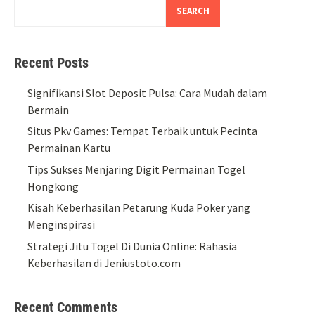
SEARCH
Recent Posts
Signifikansi Slot Deposit Pulsa: Cara Mudah dalam
Bermain
Situs Pkv Games: Tempat Terbaik untuk Pecinta
Permainan Kartu
Tips Sukses Menjaring Digit Permainan Togel
Hongkong
Kisah Keberhasilan Petarung Kuda Poker yang
Menginspirasi
Strategi Jitu Togel Di Dunia Online: Rahasia
Keberhasilan di Jeniustoto.com
Recent Comments