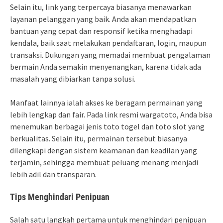
Selain itu, link yang terpercaya biasanya menawarkan
layanan pelanggan yang baik. Anda akan mendapatkan
bantuan yang cepat dan responsif ketika menghadapi
kendala, baik saat melakukan pendaftaran, login, maupun
transaksi. Dukungan yang memadai membuat pengalaman
bermain Anda semakin menyenangkan, karena tidak ada
masalah yang dibiarkan tanpa solusi.
Manfaat lainnya ialah akses ke beragam permainan yang
lebih lengkap dan fair. Pada link resmi wargatoto, Anda bisa
menemukan berbagai jenis toto togel dan toto slot yang
berkualitas. Selain itu, permainan tersebut biasanya
dilengkapi dengan sistem keamanan dan keadilan yang
terjamin, sehingga membuat peluang menang menjadi
lebih adil dan transparan.
Tips Menghindari Penipuan
Salah satu langkah pertama untuk menghindari penipuan