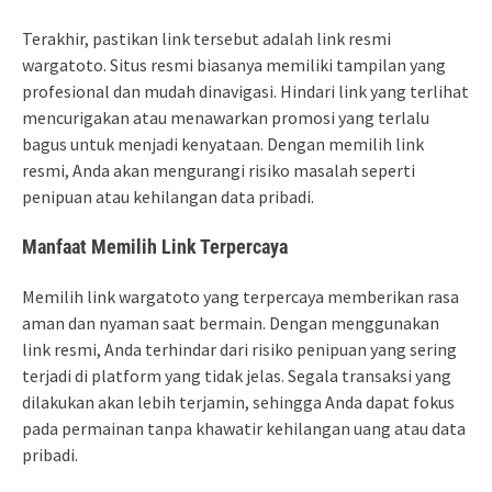
Terakhir, pastikan link tersebut adalah link resmi
wargatoto. Situs resmi biasanya memiliki tampilan yang
profesional dan mudah dinavigasi. Hindari link yang terlihat
mencurigakan atau menawarkan promosi yang terlalu
bagus untuk menjadi kenyataan. Dengan memilih link
resmi, Anda akan mengurangi risiko masalah seperti
penipuan atau kehilangan data pribadi.
Manfaat Memilih Link Terpercaya
Memilih link wargatoto yang terpercaya memberikan rasa
aman dan nyaman saat bermain. Dengan menggunakan
link resmi, Anda terhindar dari risiko penipuan yang sering
terjadi di platform yang tidak jelas. Segala transaksi yang
dilakukan akan lebih terjamin, sehingga Anda dapat fokus
pada permainan tanpa khawatir kehilangan uang atau data
pribadi.