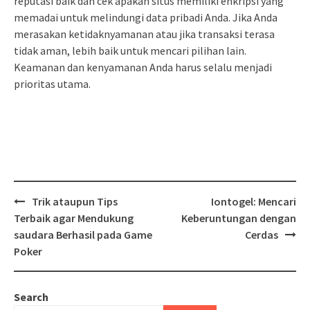
reputasi baik dan cek apakah situs memiliki enkripsi yang
memadai untuk melindungi data pribadi Anda. Jika Anda
merasakan ketidaknyamanan atau jika transaksi terasa
tidak aman, lebih baik untuk mencari pilihan lain.
Keamanan dan kenyamanan Anda harus selalu menjadi
prioritas utama.
Post
Trik ataupun Tips
Iontogel: Mencari
navigation
Terbaik agar Mendukung
Keberuntungan dengan
saudara Berhasil pada Game
Cerdas
Poker
Search