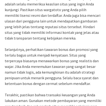
adalah selalu memeriksa keaslian situs yang ingin Anda
kunjungi. Pastikan situs wargatoto yang Anda pilih
memiliki lisensi resmi dan terdaftar. Anda juga bisa mencari
ulasan dari pengguna lain untuk mendapatkan gambaran
yang lebih jelas tentang reputasi situs tersebut. Hindari
situs yang tidak memiliki informasi kontak yang jelas atau
tidak transparan tentang kebijakan mereka.
Selanjutnya, perhatikan tawaran bonus dan promosi yang
terlalu bagus untuk menjadi kenyataan. Situs yang
terpercaya biasanya menawarkan bonus yang realistis dan
wajar. Jika Anda menemukan tawaran yang sangat besar
namun tidak logis, ada kemungkinan itu adalah strategi
penipuan untuk menarik pengguna. Selalu baca syarat dan
ketentuan bonus dengan cermat sebelum mendaftar.
Terakhir, pastikan bahwa transaksi keuangan yang Anda
lakukan aman. Gunakan metode pembayaran yang memiliki