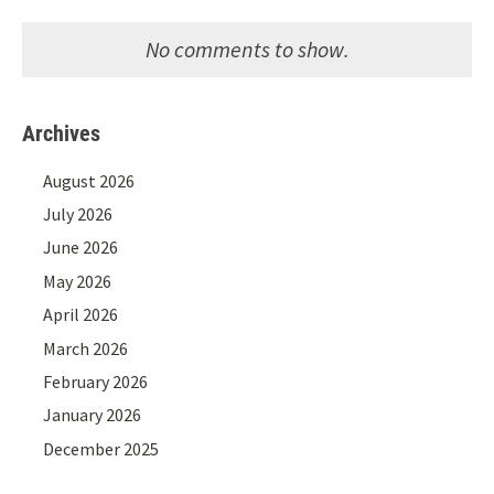
No comments to show.
Archives
August 2026
July 2026
June 2026
May 2026
April 2026
March 2026
February 2026
January 2026
December 2025